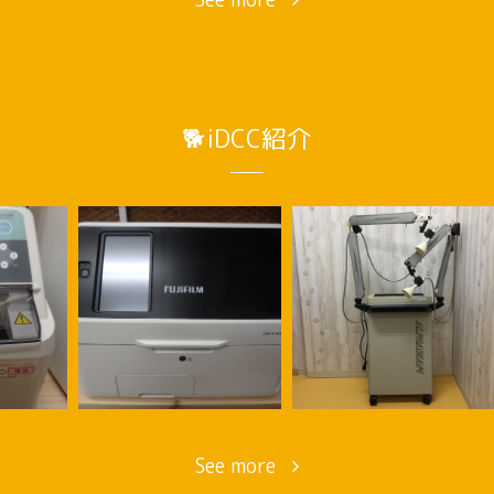
🐕iDCC紹介
See more