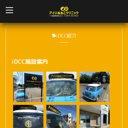
t
o
g
g
l
e
n
🐕iDCC紹介
a
v
i
g
a
iDCC施設案内
t
i
o
n