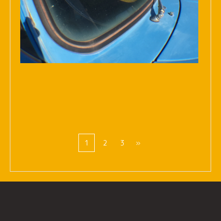
1
2
3
»