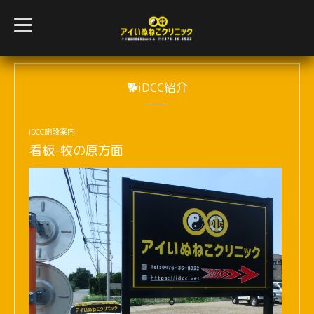
t
o
g
g
l
e
n
🐕iDCC紹介
a
v
i
g
iDCC施設案内
a
看板-牧の原方面
t
i
o
n