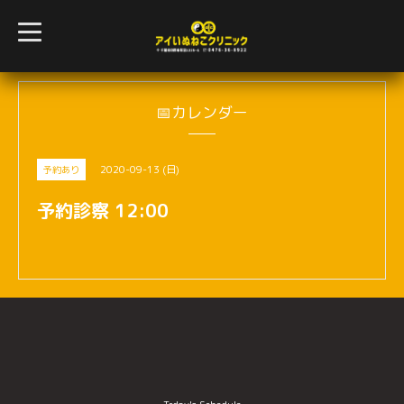
t
o
g
g
l
e
n
📅カレンダー
a
v
i
g
2020-09-13 (日)
予約あり
a
t
i
予約診察 12:00
o
n