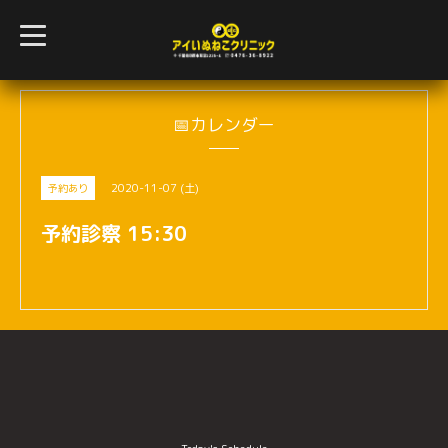
t
o
g
g
l
e
n
📅カレンダー
a
v
i
g
2020-11-07 (土)
予約あり
a
t
i
予約診察 15:30
o
n