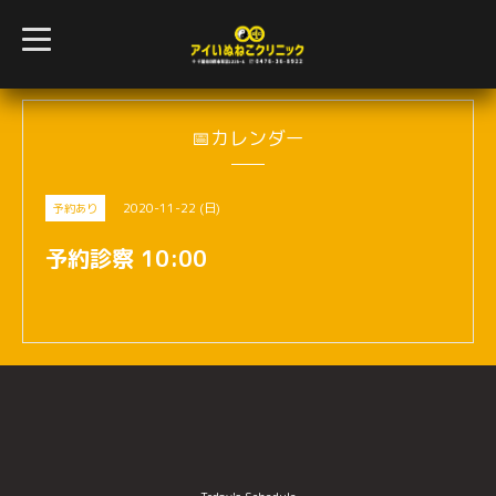
t
o
g
g
l
e
n
📅カレンダー
a
v
i
g
2020-11-22 (日)
予約あり
a
t
i
予約診察 10:00
o
n