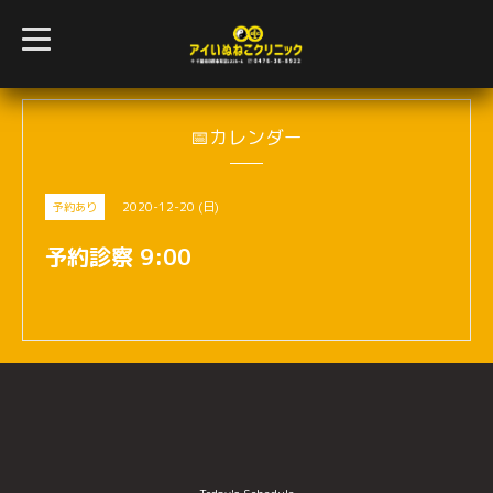
t
o
g
g
l
e
n
📅カレンダー
a
v
i
g
2020-12-20 (日)
予約あり
a
t
i
予約診察 9:00
o
n