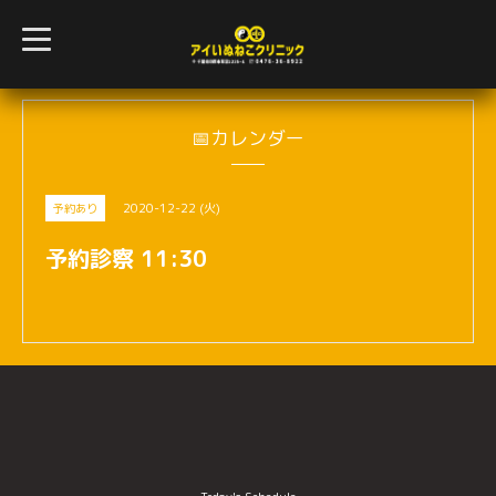
t
o
g
g
l
e
n
📅カレンダー
a
v
i
g
2020-12-22 (火)
予約あり
a
t
i
予約診察 11:30
o
n