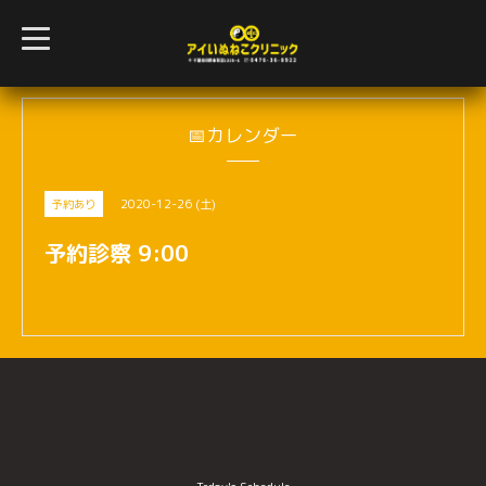
t
o
g
g
l
e
n
📅カレンダー
a
v
i
g
2020-12-26 (土)
予約あり
a
t
i
予約診察 9:00
o
n