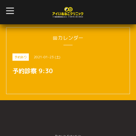
t
o
g
g
l
e
n
📅カレンダー
a
v
i
g
2021-01-23 (土)
予約あり
a
t
i
予約診察 9:30
o
n