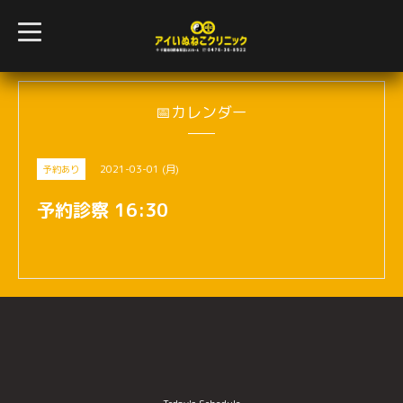
t
o
g
g
l
e
n
📅カレンダー
a
v
i
g
2021-03-01 (月)
予約あり
a
t
i
予約診察 16:30
o
n