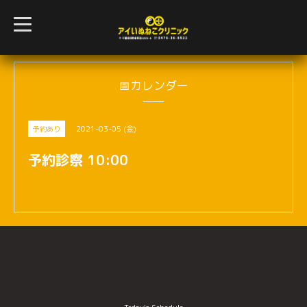
t
o
g
g
l
e
n
📅カレンダー
a
v
i
g
2021-03-05 (金)
予約あり
a
t
i
予約診察 10:00
o
n