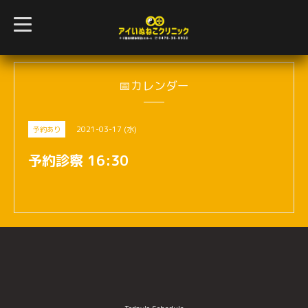
t
o
g
g
l
e
n
📅カレンダー
a
v
i
g
2021-03-17 (水)
予約あり
a
t
i
予約診察 16:30
o
n