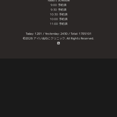
Today's Schedule
9:00 予約済
9:30 予約済
10:30 予約済
10:00 予約済
11:00 予約済
Today:
1281
/ Yesterday:
2430
/ Total:
1785101
©2026
アイいぬねこクリニック
. All Rights Reserved.