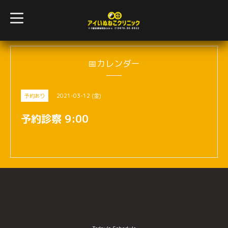
t
o
g
g
l
e
n
📅カレンダー
a
v
i
g
2021-03-12 (金)
予約あり
a
t
i
予約診察 9:00
o
n