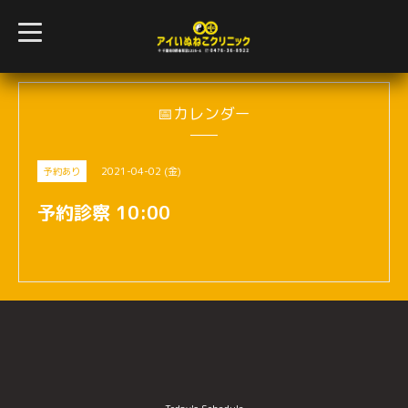
t
o
g
g
l
e
n
📅カレンダー
a
v
i
g
2021-04-02 (金)
予約あり
a
t
i
予約診察 10:00
o
n