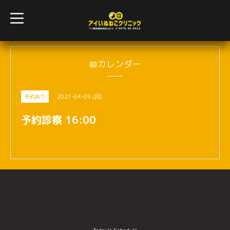
t
o
g
g
l
e
n
📅カレンダー
a
v
i
g
2021-04-05 (月)
予約あり
a
t
i
予約診察 16:00
o
n