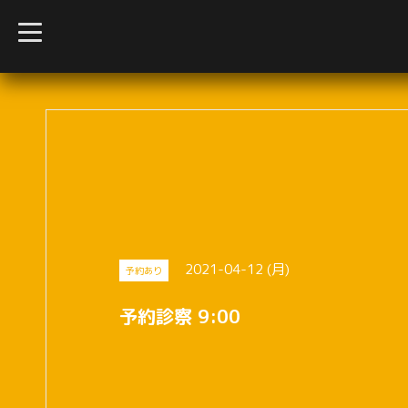
t
o
g
g
l
e
n
a
v
i
g
a
t
i
o
n
2021-04-12 (月)
予約あり
予約診察 9:00