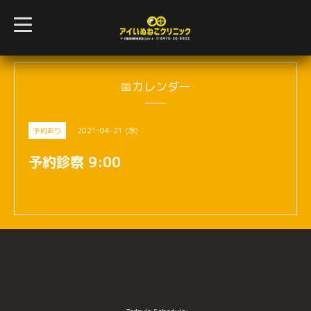
t
o
g
g
l
e
n
📅カレンダー
a
v
i
g
2021-04-21 (水)
予約あり
a
t
i
予約診察 9:00
o
n