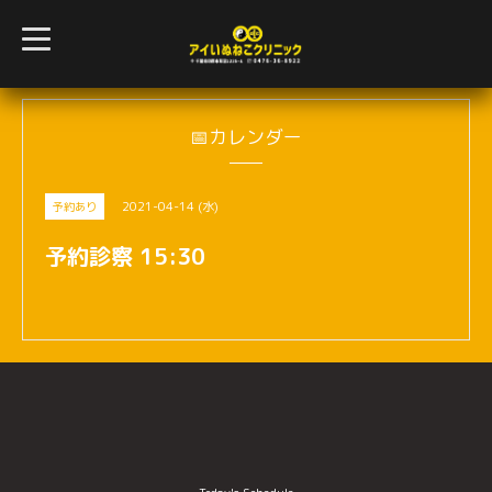
t
o
g
g
l
e
n
📅カレンダー
a
v
i
g
2021-04-14 (水)
予約あり
a
t
i
予約診察 15:30
o
n