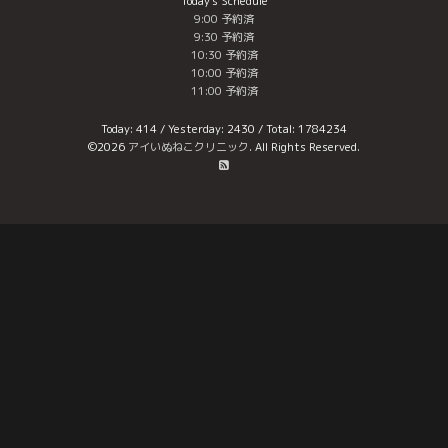
Today's Schedule
9:00 予約済
9:30 予約済
10:30 予約済
10:00 予約済
11:00 予約済
Today:
414
/ Yesterday:
2430
/ Total:
1784234
©2026
アイいぬねこクリニック
. All Rights Reserved.