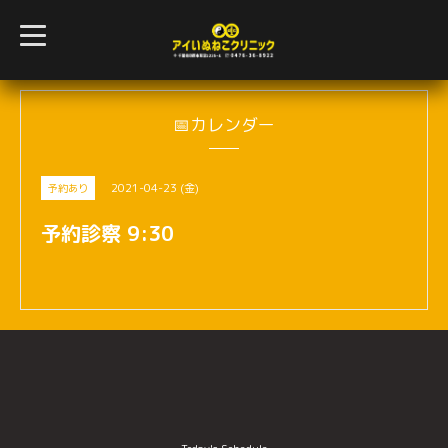
t
o
g
g
l
e
n
📅カレンダー
a
v
i
g
2021-04-23 (金)
予約あり
a
t
i
予約診察 9:30
o
n