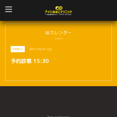
t
o
g
g
l
e
n
📅カレンダー
a
v
i
g
2021-05-01 (土)
予約あり
a
t
i
予約診察 15:30
o
n