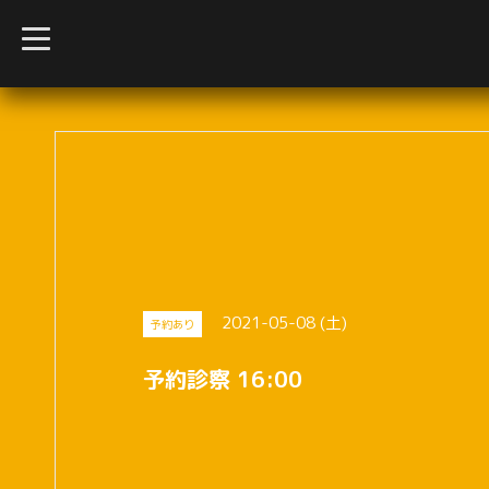
t
o
g
g
l
e
n
a
v
i
g
a
t
i
o
n
2021-05-08 (土)
予約あり
予約診察 16:00