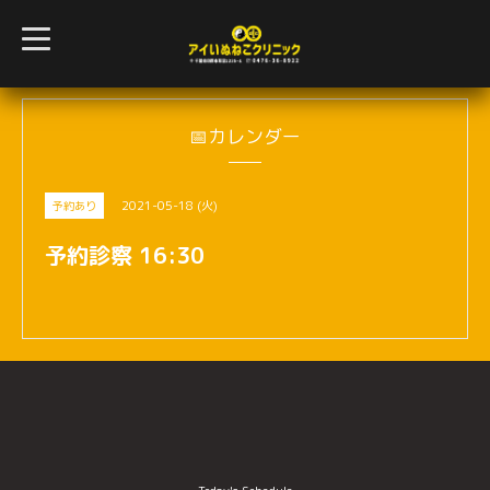
t
o
g
g
l
e
n
📅カレンダー
a
v
i
g
2021-05-18 (火)
予約あり
a
t
i
予約診察 16:30
o
n