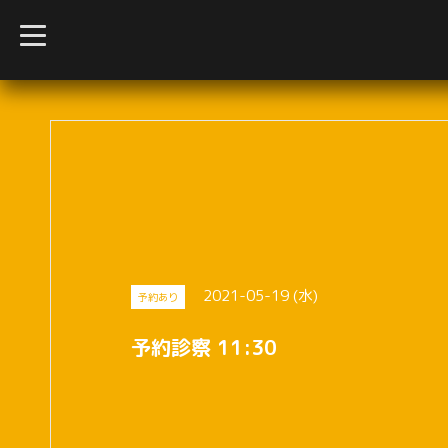
t
o
g
g
l
e
n
a
v
i
g
a
t
i
o
n
2021-05-19 (水)
予約あり
予約診察 11:30