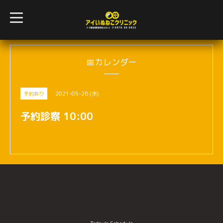
t
o
g
g
l
e
n
📅カレンダー
a
v
i
g
2021-05-26 (水)
予約あり
a
t
i
予約診察 10:00
o
n