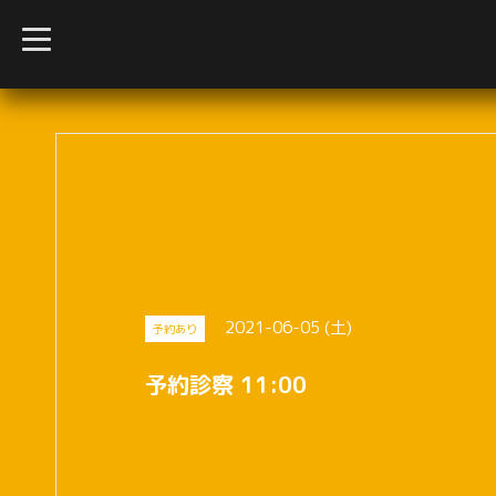
t
o
g
g
l
e
n
a
v
i
g
a
t
i
o
n
2021-06-05 (土)
予約あり
予約診察 11:00