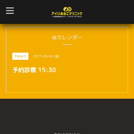
t
o
g
g
l
e
n
📅カレンダー
a
v
i
g
2021-06-04 (金)
予約あり
a
t
i
予約診察 15:30
o
n