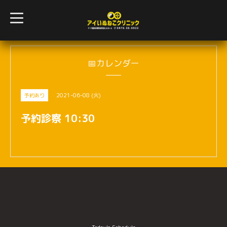
t
o
g
g
l
e
n
📅カレンダー
a
v
i
g
2021-06-08 (火)
予約あり
a
t
i
予約診察 10:30
o
n