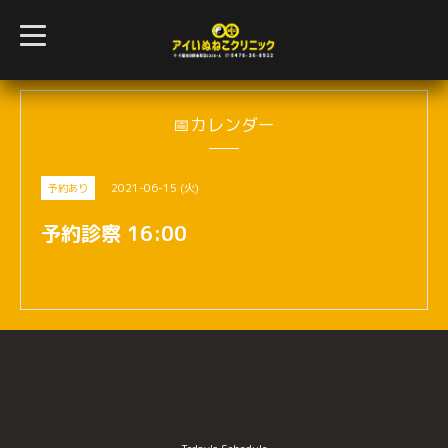
t
o
g
g
l
e
n
📅カレンダー
a
v
i
g
2021-06-15 (火)
予約あり
a
t
i
予約診察 16:00
o
n