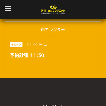
t
o
g
g
l
e
n
📅カレンダー
a
v
i
g
2021-06-19 (土)
予約あり
a
t
i
予約診察 11:30
o
n