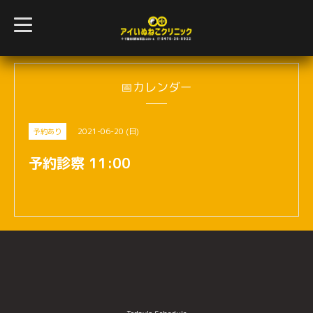
t
o
g
g
l
e
n
📅カレンダー
a
v
i
g
2021-06-20 (日)
予約あり
a
t
i
予約診察 11:00
o
n