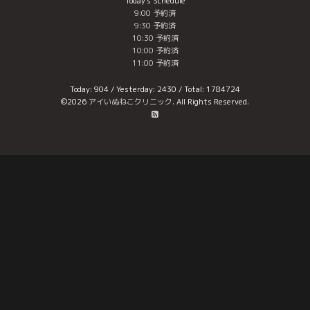
Today's Schedule
9:00 予約済
9:30 予約済
10:30 予約済
10:00 予約済
11:00 予約済
Today:
904
/ Yesterday:
2430
/ Total:
1784724
©2026
アイいぬねこクリニック
. All Rights Reserved.