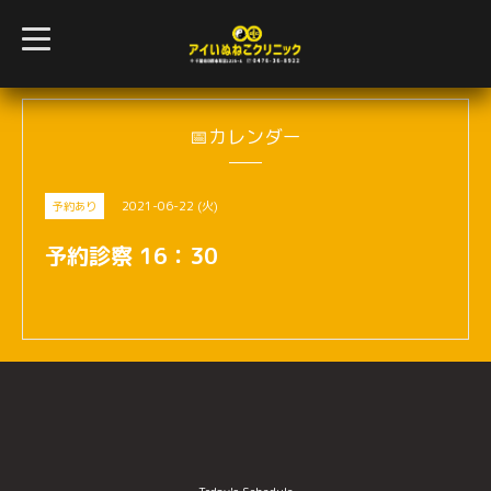
t
o
g
g
l
e
n
📅カレンダー
a
v
i
g
2021-06-22 (火)
予約あり
a
t
i
予約診察 16：30
o
n