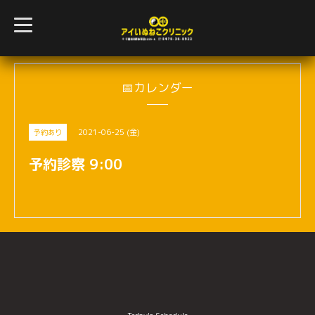
t
o
g
g
l
e
n
📅カレンダー
a
v
i
g
2021-06-25 (金)
予約あり
a
t
i
予約診察 9:00
o
n