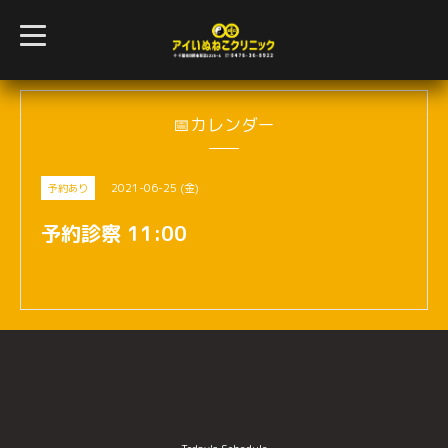
t
o
g
g
l
e
n
📅カレンダー
a
v
i
g
2021-06-25 (金)
予約あり
a
t
i
予約診察 11:00
o
n