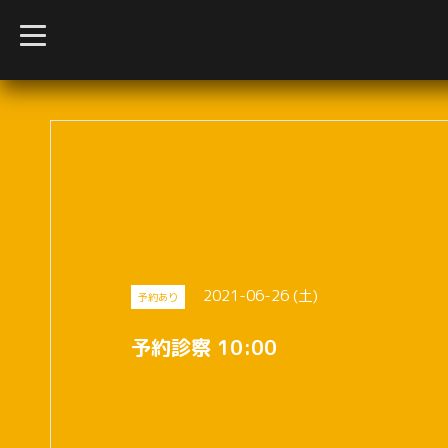
t
o
g
g
l
e
n
a
v
i
g
a
t
i
o
n
2021-06-26 (土)
予約あり
予約診察 10:00