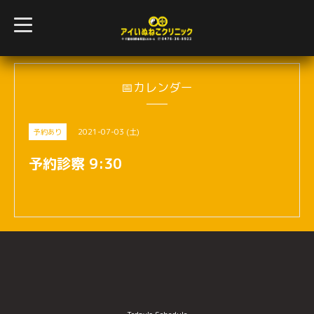
t
o
g
g
l
e
n
📅カレンダー
a
v
i
g
2021-07-03 (土)
予約あり
a
t
i
予約診察 9:30
o
n