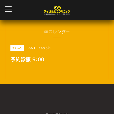
t
o
g
g
l
e
n
📅カレンダー
a
v
i
g
2021-07-09 (金)
予約あり
a
t
i
予約診察 9:00
o
n