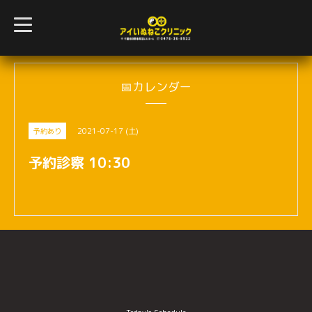
t
o
g
g
l
e
n
📅カレンダー
a
v
i
g
2021-07-17 (土)
予約あり
a
t
i
予約診察 10:30
o
n