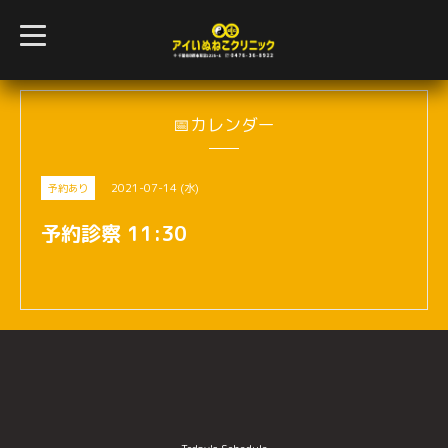
t
o
g
g
l
e
n
📅カレンダー
a
v
i
g
2021-07-14 (水)
予約あり
a
t
i
予約診察 11:30
o
n