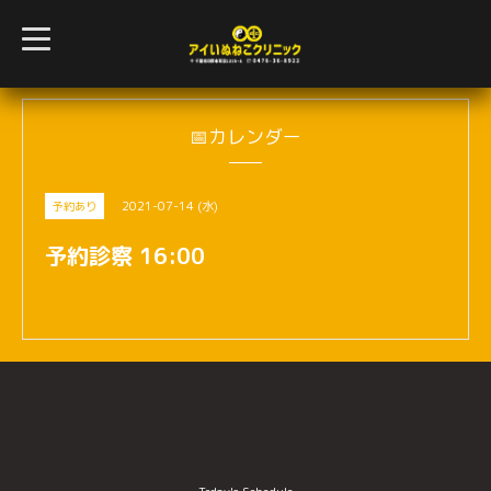
t
o
g
g
l
e
n
📅カレンダー
a
v
i
g
2021-07-14 (水)
予約あり
a
t
i
予約診察 16:00
o
n