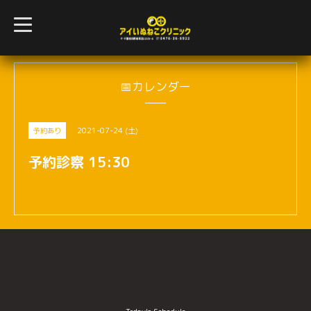
t
o
g
g
l
e
n
📅カレンダー
a
v
i
g
2021-07-24 (土)
予約あり
a
t
i
予約診察 15:30
o
n