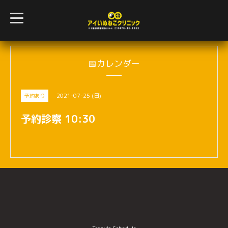
t
o
g
g
l
e
n
📅カレンダー
a
v
i
g
2021-07-25 (日)
予約あり
a
t
i
予約診察 10:30
o
n