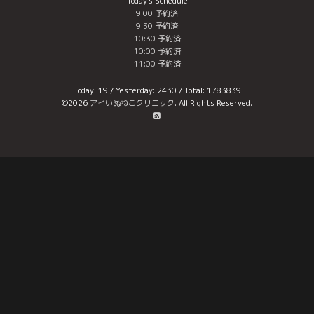
Today's Schedule
9:00 予約済
9:30 予約済
10:30 予約済
10:00 予約済
11:00 予約済
Today:
19
/ Yesterday:
2430
/ Total:
1783839
©2026
アイいぬねこクリニック
. All Rights Reserved.