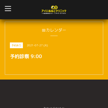
t
o
g
g
l
e
n
📅カレンダー
a
v
i
g
2021-07-27 (火)
予約あり
a
t
i
予約診察 9:00
o
n