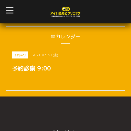
t
o
g
g
l
e
n
📅カレンダー
a
v
i
g
2021-07-30 (金)
予約あり
a
t
i
予約診察 9:00
o
n