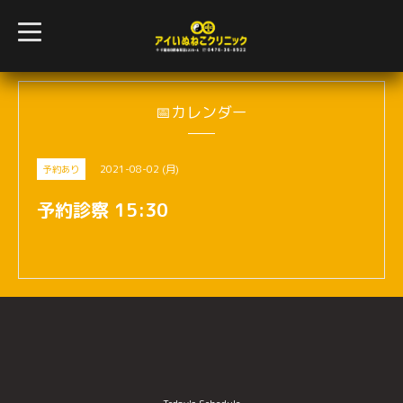
t
o
g
g
l
e
n
📅カレンダー
a
v
i
g
2021-08-02 (月)
予約あり
a
t
i
予約診察 15:30
o
n