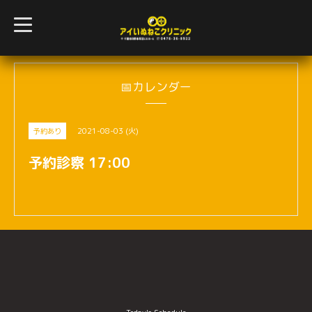
t
o
g
g
l
e
n
📅カレンダー
a
v
i
g
2021-08-03 (火)
予約あり
a
t
i
予約診察 17:00
o
n