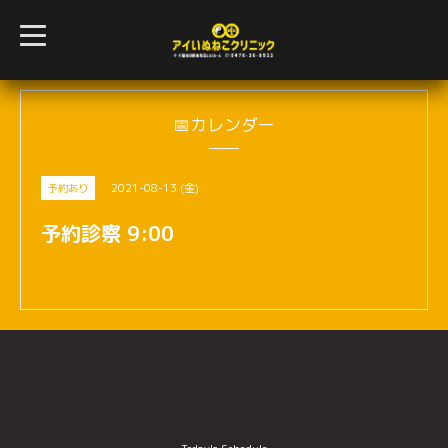
t
o
g
g
l
e
n
📅カレンダー
a
v
i
g
2021-08-13 (金)
予約あり
a
t
i
予約診察 9:00
o
n