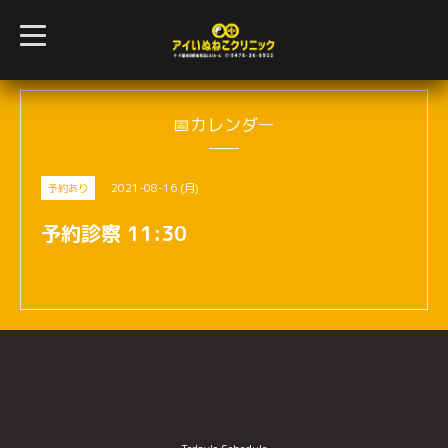
t
o
g
g
l
e
n
📅カレンダー
a
v
i
g
2021-08-16 (月)
予約あり
a
t
i
予約診察 11:30
o
n