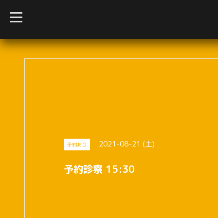
t
o
g
g
l
e
n
a
v
i
g
a
t
i
o
n
2021-08-21 (土)
予約あり
予約診察 15:30