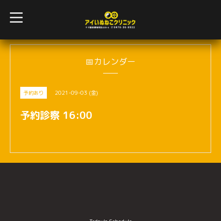
t
o
g
g
l
e
n
📅カレンダー
a
v
i
g
2021-09-03 (金)
予約あり
a
t
i
予約診察 16:00
o
n